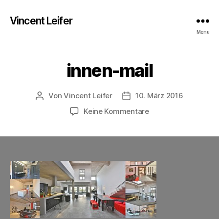
Vincent Leifer
Menü
innen-mail
Von
Vincent Leifer
10. März 2016
Beitragsautor
Beitragsdatum
zu
Keine Kommentare
innen-
mail